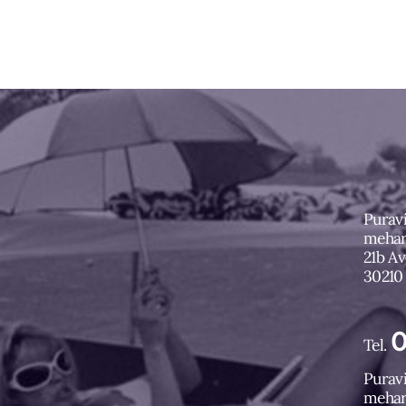
Puravi
mehar
21b A
30210
(nouve
0
Tel.
Puravi
mehar