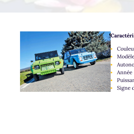
Caractéri
Couleur
Modèle
Autono
Année 
Puissa
Signe d