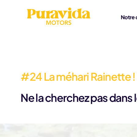
Aller au contenu
Notre 
#24 La méhari Rainette !
Ne la cherchez pas dans le