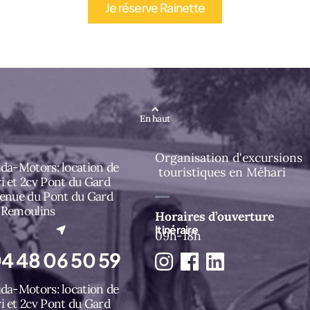
Je réserve Rainette
En haut
Organisation d'excursions
da-Motors: location de
touristiques en Méhari
i et 2cv Pont du Gard
venue du Pont du Gard
 Remoulins
Horaires d’ouverture
l onglet)
Itinéraire
09h-18h
4 48 06 50 59
da-Motors: location de
i et 2cv Pont du Gard