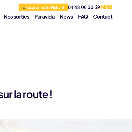
04 48 06 50 59
réserver votre Méhari !
Nos sorties
Puravida
News
FAQ
Contact
ur la route !