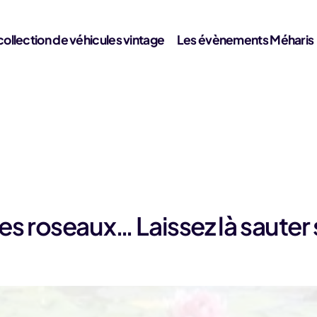
collection de véhicules vintage
Les évènements Méharis
s roseaux… Laissez là sauter s