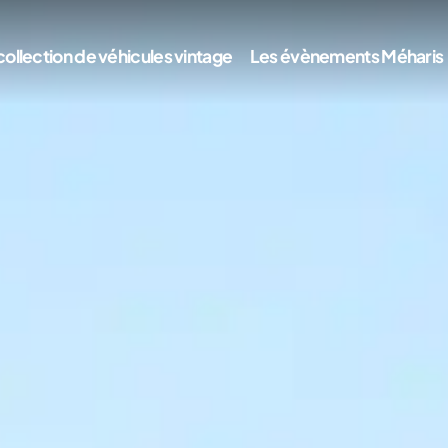
collection de véhicules vintage
Les évènements Méharis