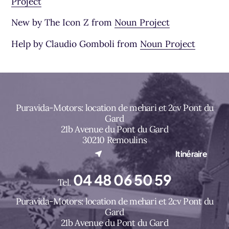
(nouvel onglet)
Project
(nouvel onglet
New by The Icon Z from
Noun Project
(nouvel 
Help by Claudio Gomboli from
Noun Project
Puravida-Motors: location de mehari et 2cv Pont du
Gard
21b Avenue du Pont du Gard
30210 Remoulins
(nouvel onglet)
Itinéraire
04 48 06 50 59
Tel.
Puravida-Motors: location de mehari et 2cv Pont du
Gard
21b Avenue du Pont du Gard