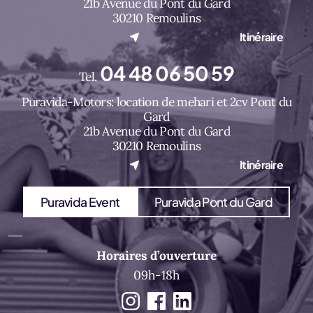
21b Avenue du Pont du Gard
30210 Remoulins
(nouvel onglet)
Itinéraire
04 48 06 50 59
Tel.
Puravida-Motors: location de mehari et 2cv Pont du
Gard
21b Avenue du Pont du Gard
30210 Remoulins
(nouvel onglet)
Itinéraire
Puravida Event
Puravida Pont du Gard
Horaires d’ouverture
09h-18h