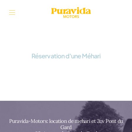
Aller au contenu
Réservation d'une Méhari
Puravida-Motors: location de mehari et 2cv Pont du
Gard