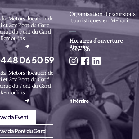
Organisation d'excursions
da-Motors: location de
touristiques en Méhari
i et 2cv Pont du Gard
venue du Pont du Gard
 Remoulins
Horaires d’ouverture
l onglet)
Itinéraire
09h-18h
4 48 06 50 59
da-Motors: location de
i et 2cv Pont du Gard
venue du Pont du Gard
 Remoulins
l onglet)
Itinéraire
ravida Event
ravida Pont du Gard