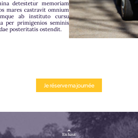
ina detestetur memoriam
eros mares castravit omnium
emque ab instituto cursu
ia per primigenios seminis
ae posteritatis ostendit.
Je réserve ma journée
En haut