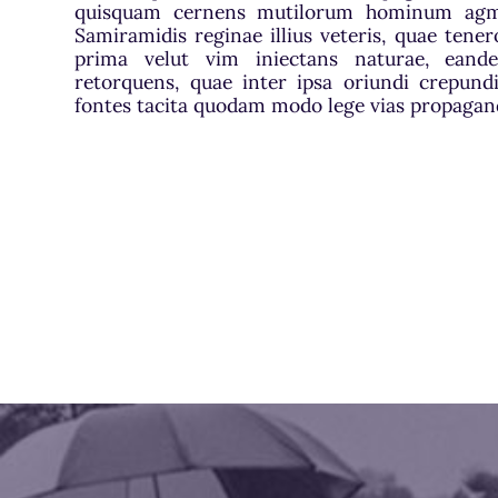
quisquam cernens mutilorum hominum agm
Samiramidis reginae illius veteris, quae ten
prima velut vim iniectans naturae, eand
retorquens, quae inter ipsa oriundi crepund
fontes tacita quodam modo lege vias propagand