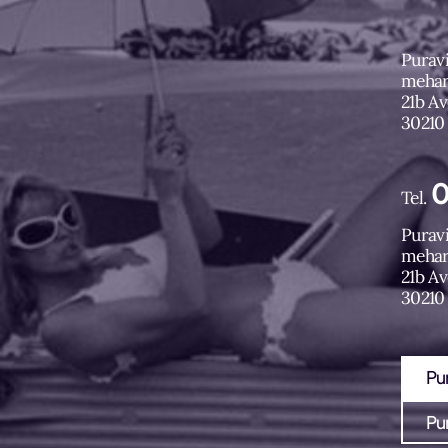
Puravi
mehar
21b A
30210
(nouve
0
Tel.
Puravi
mehar
21b A
30210
(nouve
Pu
Pu