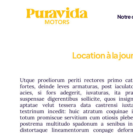
Aller au contenu
Notre 
Location à la jo
Utque proeliorum periti rectores primo ca
fortes, deinde leves armaturas, post iaculat
acies, si fors adegerit, iuvaturas, ita pr
suspensae digerentibus sollicite, quos insig
aptatae velut tessera data castrensi iux
textrinum incedit: huic atratum coquinae i
totum promiscue servitium cum otiosis plebeii
postrema multitudo spadonum a senibus in 
distortaque lineamentorum conpage deform