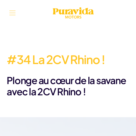
Aller au contenu
#34 La 2CV Rhino !
Plonge au cœur de la savane
avec la 2CV Rhino !