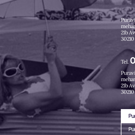
Puravi
mehar
21b A
30210
(nouve
0
Tel.
Puravi
mehar
21b A
30210
(nouve
Pu
Pu