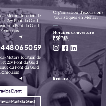
Organisation d'excursions
da-Motors: location de
touristiques en Méhari
i et 2cv Pont du Gard
venue du Pont du Gard
 Remoulins
Horaires d’ouverture
l onglet)
Itinéraire
09h-18h
4 48 06 50 59
da-Motors: location de
i et 2cv Pont du Gard
venue du Pont du Gard
 Remoulins
l onglet)
Itinéraire
ravida Event
ravida Pont du Gard