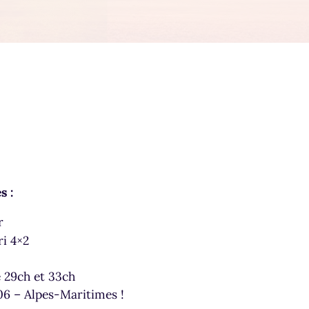
s :
r
i 4×2
 29ch et 33ch
 06 – Alpes-Maritimes !