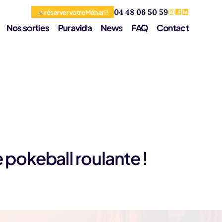
04 48 06 50 59
réserver votre Méhari !
Nos sorties
Puravida
News
FAQ
Contact
e pokeball roulante !