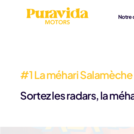
Aller au contenu
Notre 
#1 La méhari Salamèche 
Sortez les radars, la méh