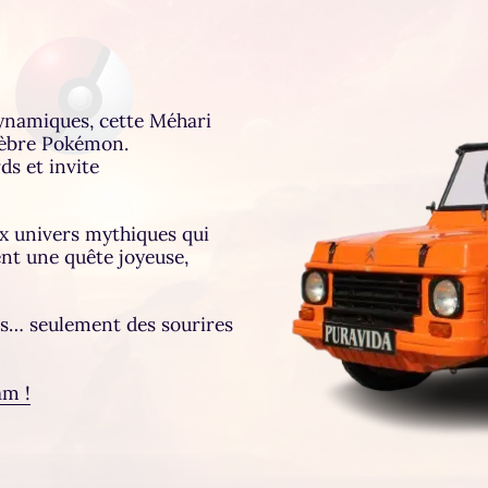
dynamiques, cette Méhari
élèbre Pokémon.
ds et invite
x univers mythiques qui
nt une quête joyeuse,
es… seulement des sourires
am !