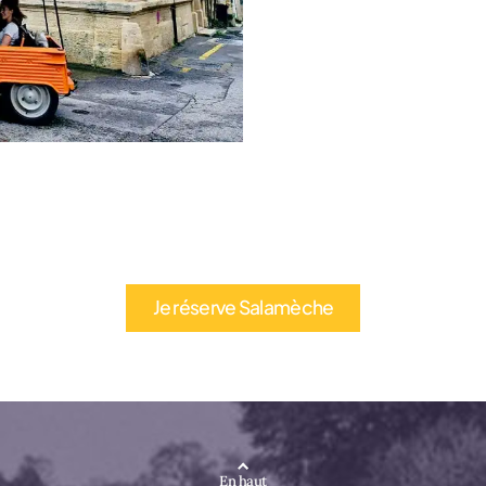
Je réserve Salamèche
En haut