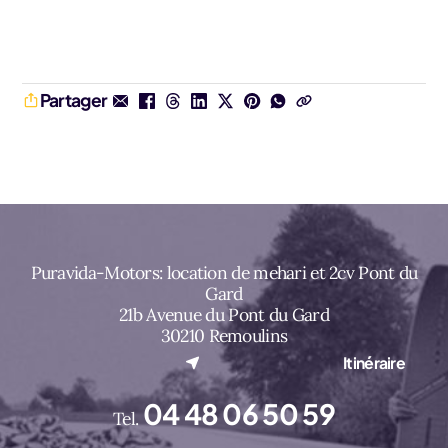
Partager
Puravida-Motors: location de mehari et 2cv Pont du
Gard
21b Avenue du Pont du Gard
30210 Remoulins
(nouvel onglet)
Itinéraire
04 48 06 50 59
Tel.