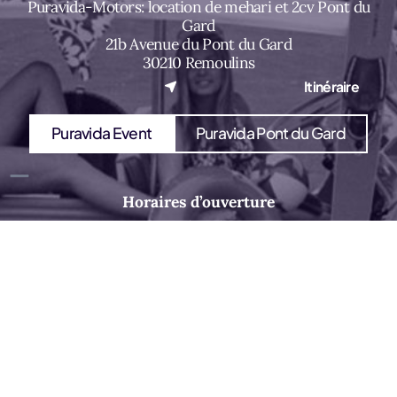
Puravida-Motors: location de mehari et 2cv Pont du
Gard
21b Avenue du Pont du Gard
30210 Remoulins
(nouvel onglet)
Itinéraire
Puravida Event
Puravida Pont du Gard
Horaires d’ouverture
09h-18h
Copyright © 2026 Puravida Motors
Un site web développé par Nickl / Barcelona&co
(nouvel onglet)
Gestion des cookies
Mentions Légales
Politique de confidentialité